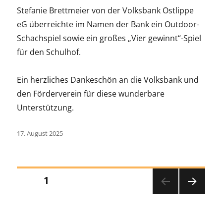
Stefanie Brettmeier von der Volksbank Ostlippe
eG überreichte im Namen der Bank ein Outdoor-
Schachspiel sowie ein großes „Vier gewinnt“-Spiel
für den Schulhof.
Ein herzliches Dankeschön an die Volksbank und
den Förderverein für diese wunderbare
Unterstützung.
Veröffentlicht
17. August 2025
am
Seitennummerierung
SEITE
1
NÄC
der
HSTE
SEITE