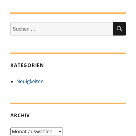
SUC
Suchen
nach:
KATEGORIEN
Neuigkeiten
ARCHIV
Archiv